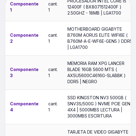
PROCESADOR INTEL CORE I5
Componente
cant.
12400F ( BX8071512400F )
1
1
2.50GHZ - 18MB | LGA1700
MOTHERBOARD GIGABYTE
Componente
cant.
B760M AORUS ELITE WIFI6E (
2
1
B760M-A-E-WF6E-GEN5 ) DDR5
| LGA1700
MEMORIA RAM XPG LANCER
Componente
cant.
BLADE 16GB 5600 MTS (
3
1
AX5U5600C4616G-SLABBK )
DDR5 | NEGRO
SSD KINGSTON NV3 500GB (
Componente
cant.
SNV3S/500G ) NVME PCIE GEN
4
1
4X4 | 5000MBS LECTURA |
3000MBS ESCRITURA
TARJETA DE VIDEO GIGABYTE