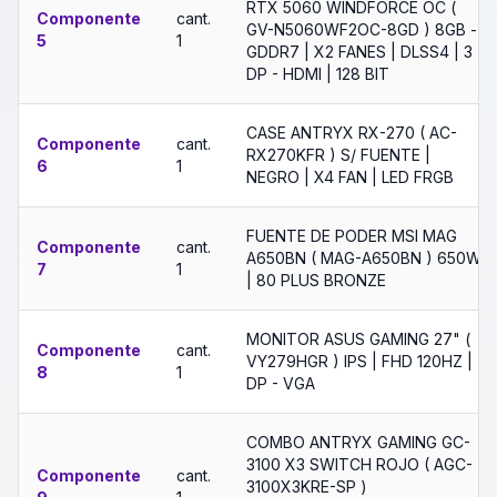
RTX 5060 WINDFORCE OC (
Componente
cant.
GV-N5060WF2OC-8GD ) 8GB -
5
1
GDDR7 | X2 FANES | DLSS4 | 3
DP - HDMI | 128 BIT
CASE ANTRYX RX-270 ( AC-
Componente
cant.
RX270KFR ) S/ FUENTE |
6
1
NEGRO | X4 FAN | LED FRGB
FUENTE DE PODER MSI MAG
Componente
cant.
A650BN ( MAG-A650BN ) 650W
7
1
| 80 PLUS BRONZE
MONITOR ASUS GAMING 27" (
Componente
cant.
VY279HGR ) IPS | FHD 120HZ |
8
1
DP - VGA
COMBO ANTRYX GAMING GC-
3100 X3 SWITCH ROJO ( AGC-
Componente
cant.
3100X3KRE-SP )